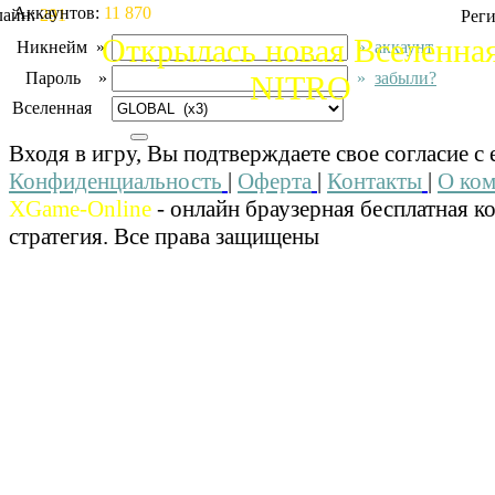
Аккаунтов:
11 870
лайн:
291
Рег
Открылась новая Вселенна
Никнейм »
»
аккаунт
Пароль »
»
забыли?
NITRO
Вселенная
»
Входя в игру, Вы подтверждаете свое согласие с 
Конфиденциальность
|
Оферта
|
Контакты
|
О ко
XGame-Online
- онлайн браузерная бесплатная к
стратегия. Все права защищены